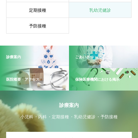
定期接種
乳幼児健診
予防接種
診療案内
ごあいさつ
医院概要・アクセス
保険医療機関における掲示
診療案内
小児科
内科
定期接種
乳幼児健診
予防接種