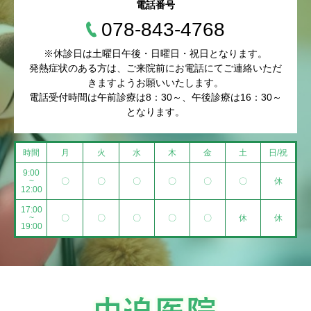
電話番号
078-843-4768
※休診日は土曜日午後・日曜日・祝日となります。
発熱症状のある方は、ご来院前にお電話にてご連絡いただ
きますようお願いいたします。
電話受付時間は午前診療は8：30～、午後診療は16：30～
となります。
時間
月
火
水
木
金
土
日/祝
9:00
~
〇
〇
〇
〇
〇
〇
休
12:00
17:00
~
〇
〇
〇
〇
〇
休
休
19:00